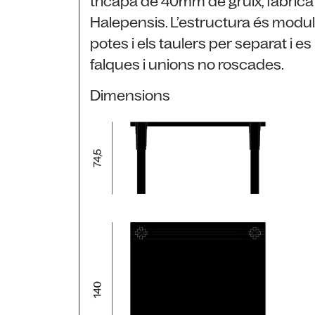
tricapa de 40mm de gruix, fabricat
Halepensis. L’estructura és modul
potes i els taulers per separat i 
falques i unions no roscades.
Dimensions